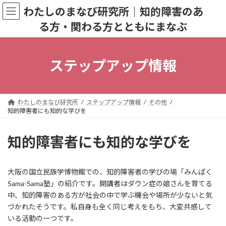
コ
ナ
わたしのまなび研究所｜知的障害のあ
ン
ビ
る方・関わる方とともにまなぶ
テ
ゲ
ン
ー
ツ
シ
へ
ョ
ステップアップ情報
ス
ン
キ
に
ッ
移
プ
動
わたしのまなび研究所
ステップアップ情報
その他
知的障害者にも知的な学びを
知的障害者にも知的な学びを
大阪の国立民族学博物館での、知的障害者の学びの場「みんぱく
Sama-Sama塾」の紹介です。開講者はダウン症の娘さんを育てる
中、知的障害のある方が社会の中で学ぶ機会や場所が少ないと気
づかれたそうです。私自身も全く同じ考えをもち、大変共感して
いる活動の一つです。