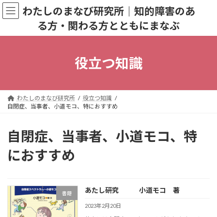
コ
ナ
わたしのまなび研究所｜知的障害のあ
ン
ビ
る方・関わる方とともにまなぶ
テ
ゲ
ン
ー
ツ
シ
へ
ョ
役立つ知識
ス
ン
キ
に
ッ
移
プ
動
わたしのまなび研究所
役立つ知識
自閉症、当事者、小道モコ、特におすすめ
自閉症、当事者、小道モコ、特
におすすめ
あたし研究 小道モコ 著
書籍
2023年2月20日