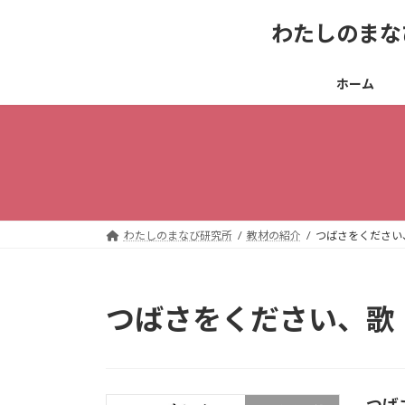
コ
ナ
わたしのまな
ン
ビ
テ
ゲ
ン
ー
ホーム
ツ
シ
へ
ョ
ス
ン
キ
に
ッ
移
プ
動
わたしのまなび研究所
教材の紹介
つばさをください
つばさをください、歌