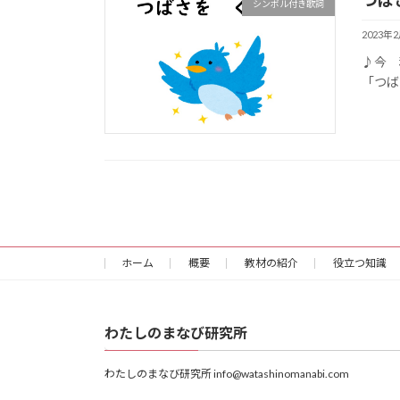
つば
シンボル付き歌詞
2023年
♪今
「つば
ホーム
概要
教材の紹介
役立つ知識
わたしのまなび研究所
わたしのまなび研究所 info@watashinomanabi.com