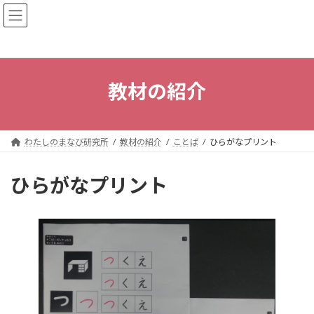
コ
ナ
わたしのまなび研究所｜知的障害のあ
ン
ビ
る方・関わる方とともにまなぶ
テ
ゲ
ン
ー
ツ
シ
へ
ョ
教材の紹介
ス
ン
キ
に
ッ
移
プ
動
わたしのまなび研究所
教材の紹介
ことば
ひらがなプリント
ひらがなプリント