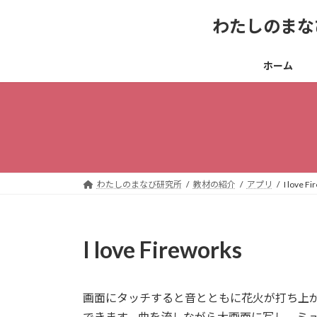
コ
ナ
わたしのまな
ン
ビ
テ
ゲ
ン
ー
ホーム
ツ
シ
へ
ョ
ス
ン
キ
に
ッ
移
プ
動
わたしのまなび研究所
教材の紹介
アプリ
I love F
I love Fireworks
画面にタッチすると音とともに花火が打ち上
できます。曲を流しながら大画面に写し、ミ