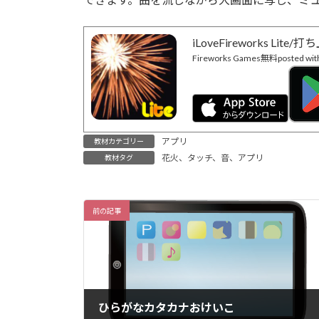
iLoveFireworks Lite
Fireworks Games
無料
posted wit
アプリ
教材カテゴリー
花火、タッチ、音、アプリ
教材タグ
前の記事
ひらがなカタカナおけいこ