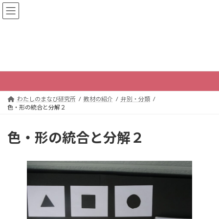
コ
ナ
わたしのまなび研究所｜知的障害のあ
ン
ビ
る方・関わる方とともにまなぶ
テ
ゲ
ン
ー
ツ
シ
へ
ョ
教材の紹介
ス
ン
キ
に
ッ
移
プ
動
わたしのまなび研究所
教材の紹介
弁別・分類
色・形の統合と分解２
色・形の統合と分解２