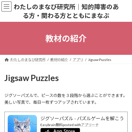
コ
ナ
わたしのまなび研究所｜知的障害のあ
ン
ビ
る方・関わる方とともにまなぶ
テ
ゲ
ン
ー
ツ
シ
へ
ョ
教材の紹介
ス
ン
キ
に
ッ
移
プ
動
わたしのまなび研究所
教材の紹介
アプリ
Jigsaw Puzzles
Jigsaw Puzzles
ジグソーパズルで、ピースの数を３段階から選ぶことができます。
美しい写真で、毎日一枚ずつアップされています。
ジグソーパズル - パズルゲームを解こう
Easybrain
無料
posted with
アプリーチ