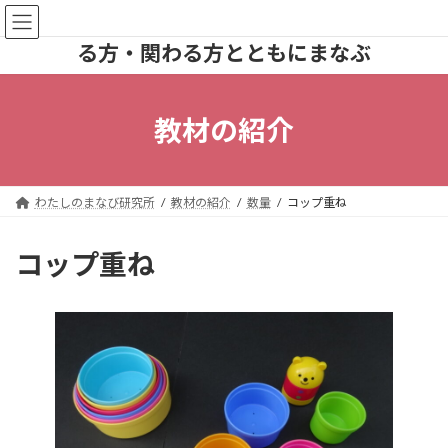
コ
ナ
わたしのまなび研究所｜知的障害のあ
ン
ビ
る方・関わる方とともにまなぶ
テ
ゲ
ン
ー
ツ
シ
へ
ョ
教材の紹介
ス
ン
キ
に
ッ
移
プ
動
わたしのまなび研究所
教材の紹介
数量
コップ重ね
コップ重ね