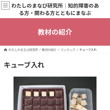
コ
ナ
わたしのまなび研究所｜知的障害のあ
ン
ビ
る方・関わる方とともにまなぶ
テ
ゲ
ン
ー
ツ
シ
へ
ョ
教材の紹介
ス
ン
キ
に
ッ
移
プ
動
わたしのまなび研究所
教材の紹介
マッチング
キューブ入れ
キューブ入れ