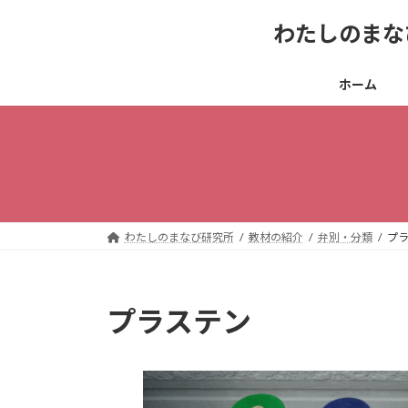
コ
ナ
わたしのまな
ン
ビ
テ
ゲ
ン
ー
ホーム
ツ
シ
へ
ョ
ス
ン
キ
に
ッ
移
プ
動
わたしのまなび研究所
教材の紹介
弁別・分類
プ
プラステン