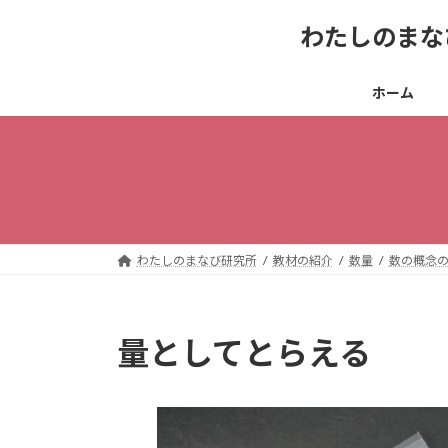
コ
ナ
わたしのまな
ン
ビ
テ
ゲ
ン
ー
ホーム
ツ
シ
へ
ョ
ス
ン
キ
に
ッ
移
プ
動
わたしのまなび研究所
教材の紹介
数量
数の概念
量としてとらえる