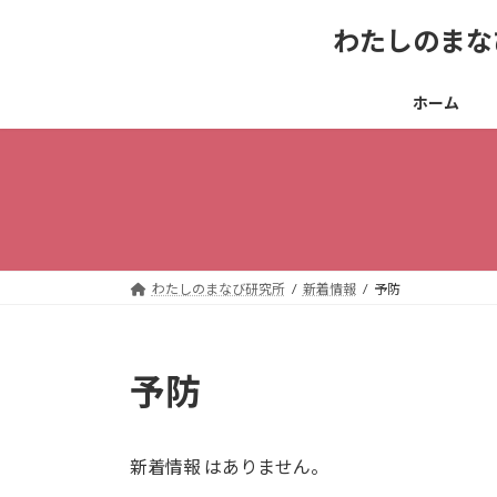
コ
ナ
わたしのまな
ン
ビ
テ
ゲ
ン
ー
ホーム
ツ
シ
へ
ョ
ス
ン
キ
に
ッ
移
プ
動
わたしのまなび研究所
新着情報
予防
予防
新着情報 はありません。