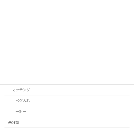
2025年11月23日
カテゴリー
お知らせ
役立つ知識
動画
教材
マッチング
ペグ入れ
一対一
未分類