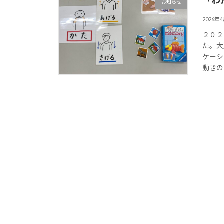
「わ
お知らせ
2026年
２０２
た。大
ケーシ
動きの