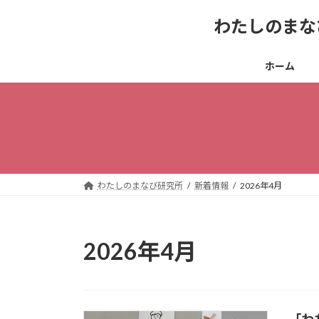
コ
ナ
わたしのまな
ン
ビ
テ
ゲ
ン
ー
ホーム
ツ
シ
へ
ョ
ス
ン
キ
に
ッ
移
プ
動
わたしのまなび研究所
新着情報
2026年4月
2026年4月