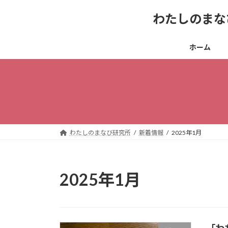
コ
ナ
わたしのまな
ン
ビ
テ
ゲ
ン
ー
ホーム
ツ
シ
へ
ョ
ス
ン
キ
に
ッ
移
プ
動
わたしのまなび研究所
新着情報
2025年1月
2025年1月