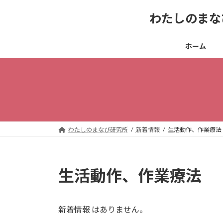
コ
ナ
わたしのまな
ン
ビ
テ
ゲ
ン
ー
ホーム
ツ
シ
へ
ョ
ス
ン
キ
に
ッ
移
プ
動
わたしのまなび研究所
新着情報
生活動作、作業療法
生活動作、作業療法
新着情報 はありません。